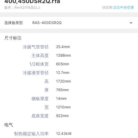
400,450DSR2Q.rfa
版本：Revit2018及以上
供应商:
日立中央空调
选择族类型
RAS-400DSR2Q
尺寸标注
冷媒气管管径
25.4mm
主体高度
1388mm
1/2框体宽
605mm
冷媒液管管径
12.7mm
高
1720mm
厚
765mm
侧板厚度
14mm
宽
1210mm
底座宽度
922mm
电气
制热额定输入功率
12.43kW