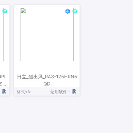
面板型号
P-N23NKQ
定制热量
11.2kW
冷剂类型
R410A
定制冷量
10kW
量（中）
1488m³/h
成本
---
PI
URL
日立_侧出风_RAS-125HRN5
---
SD
QD
型号
RCI-100FSKDNQ
：
格式:rfa
适用软件：
版本号
V1
制造商
青岛海信日立空调系统有限公司
类型注释
---
注释记号
---