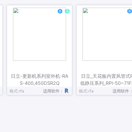
额
制
额
室内机风
标识数据
日立-更新机系列室外机-RA
日立_天花板内置风管式R
S-400,450DSR2Q
低静压系列_RPI-50~71F
NQLC
格式:rfa
适用软件：
格式:rfa
适用软件