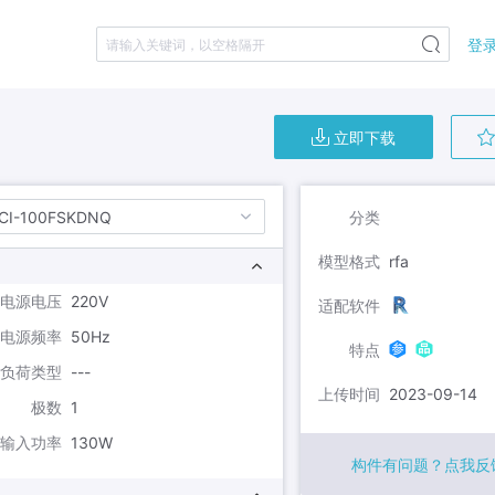
登录
请输入关键词，以空格隔开
立即下载
分类
CI-100FSKDNQ
模型格式
rfa
电源电压
220V
适配软件
电源频率
50Hz
特点
负荷类型
---
上传时间
2023-09-14
极数
1
输入功率
130W
构件有问题？点我反